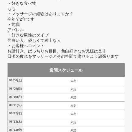
・好きな食べ物
もも
・マッサージの経験はありますか？
今年で2年です
・前職
アパレル
・好きな男性のタイプ
面白い人、優しくて紳士な人
・お客様へコメント
お話好き、ぱっちりお目目、色白好きなお兄様は是非
日頃の疲れをマッサージとその空間で癒せるよう頑張ります
週間スケジュール
08/08
(土)
未定
08/09
(日)
未定
08/10
(月)
未定
08/11
(火)
未定
08/12
(水)
未定
08/13
(木)
未定
08/14
(金)
未定