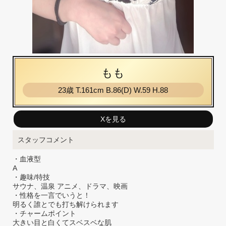
もも
23歳
T
.161cm
B
.86(D)
W
.59
H
.88
Xを見る
スタッフコメント
・血液型
A
・趣味/特技
サウナ、温泉 アニメ、ドラマ、映画
・性格を一言でいうと！
明るく誰とでも打ち解けられます
・チャームポイント
大きい目と白くてスベスベな肌