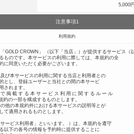
5,000
注意事項1
利用規約
「GOLD CROWN」 （以下「当店」）が提供するサービス（
るものです。本サービスの利用に際しては、本規約の全
約に同意いただく必要がございます。
件及び本サービスの利用に関する当店と利用者との
的とし、登録ユーザーと当社との間の本サービ
用されます。
 で 掲 載 す る 本 サ ー ビ ス 利 用 に 関 す る ル ー ル
/ ）は、 本規約の一部を構成するものとします。
その他の本規約外における本サービスの説明等とが
して適用されるものとします。
「サービス利用者」といいます。 ）は、本規約を遵守
る以下の各号の情報を予約時に提供することに