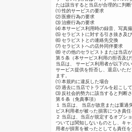
たは該当すると当店が合理的に判断
⑴ 性的サービスの要求
⑵ 医療行為の要求
⑶ 治療行為の要求
⑷ 本サービス利用時の録音、写真
⑸ セラピストに対する引き抜き及
⑹ セラピストとの連絡先交換
⑺ セラピストへの店外同伴要求
⑻ その他のセラピストまたは当店
第５条（本サービス利用の拒否及び
当店は、 サービス利用者が以下の
サービス提供を拒否し、退店いただ
ます。
⑴ 本規約に違反した場合
⑵ 過去に当店でトラブルを起こし
⑶ 反社会的勢力に該当すると判断
第 6 条（免責事項）
１ 当店は、 当店が故意または重過
ビス利用者が被った損害につき責任
２ 当店は、当店が規定するオプシ
ついては関知しないものとし、キャ
用者が損害を被ったとしても責任を