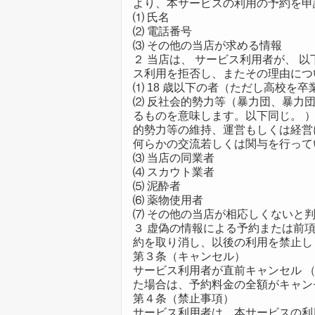
より、本サービスの利用の予約を申
⑴ 氏名
⑵ 電話番号
⑶ その他の当店が求める情報
２ 当店は、 サービス利用者が、 
ス利用を拒否し、またその理由につ
⑴ 18 歳以下の者（ただし高校を
⑵ 反社会的勢力等（暴力団、暴力
るものを意味します。以下同じ。 
的勢力等の維持、運営もしくは経営
何らかの交流若しくは関与を行って
⑶ 当店の同業者
⑷ スカウト業者
⑸ 泥酔者
⑹ 薬物使用者
⑺ その他の当店が相応しくないと
３ 虚偽の情報による予約または前
約を取り消し、以後の利用を禁止し
第３条（キャンセル）
サービス利用者が直前キャンセル 
た場合は、予約料金の全額がキャン
第４条（禁止事項）
サービス利用者は、本サービスの利