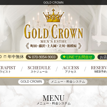
GOLD CROWN
0
年中無休
070-9054-9003
LINEでお問合せ
お店
RAPIST
SCHEDULE
ACCESS
RESER
ラピスト
スケジュール
アクセス
WEB予約
GOLD CROWN
メニュー・料金システム
MENU
メニュー・料金システム