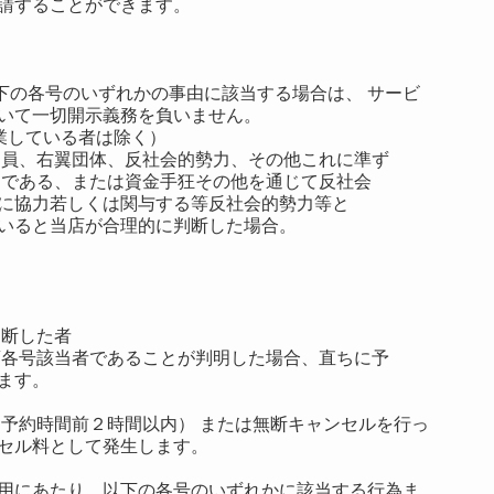
請することができます。
以下の各号のいずれかの事由に該当する場合は、 サービ
いて一切開示義務を負いません。
卒業している者は除く）
団員、右翼団体、反社会的勢力、その他これに準ず
）である、または資金手狂その他を通じて反社会
に協力若しくは関与する等反社会的勢力等と
いると当店が合理的に判断した場合。
判断した者
項各号該当者であることが判明した場合、直ちに予
ます。
（予約時間前２時間以内） または無断キャンセルを行っ
セル料として発生します。
用にあたり、以下の各号のいずれかに該当する行為ま