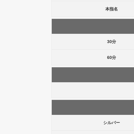
本指名
30分
60分
シルバー